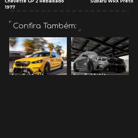
Chevette GP 2 Rebaixado
Subaru WRX Preto
1977
Confira Também:
Bmw Rebaixada
Bmw Rebaixada
BMW M5 G90 rebaixada
BMW M5 rebaixada
com rodas Vossen aro
2 de fevereiro de 2025
22
11 de dezembro de 2025