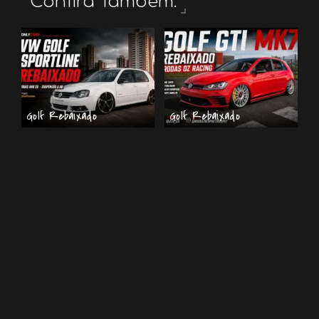
Confira Também:
Golf Rebaixado
Golf Rebaixado
VW Golf Sportline
W Golf GTI MK7
rebaixado branco com
Rebaixado Vermelho
rodas aro 20 e
com Rodas OZ Racing
suspensão a ar
(Fotos do Projeto)
8 de julho de 2026
17 de maio de 2026