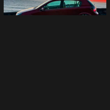
@gtxdowill / @motafilms_oficial