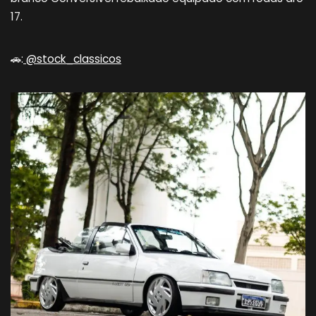
17.
🚗:
@stock_classicos