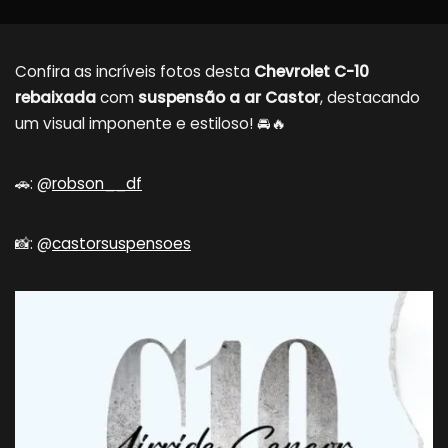
Confira as incríveis fotos desta
Chevrolet C-10
rebaixada
com
suspensão a ar Castor
, destacando
um visual imponente e estiloso! 🚘🔥
🚗: @
robson__df
📸: @
castorsuspensoes