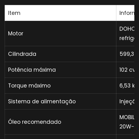
Item
Inform
DOHC, 4
Motor
refrige
Cilindrada
599,3 
Potência máxima
102 cv 
Torque máximo
6,53 kg
Sistema de alimentação
Injeção
MOBIL 
Óleo recomendado
20W-50