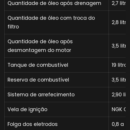
Quantidade de óleo após drenagem
2,7 litro
Quantidade de óleo com troca do
2,8 litr
filtro
Quantidade de óleo após
3,5 litr
desmontagem do motor
Tanque de combustível
19 litr
Reserva de combustível
3,5 litr
Sistema de arrefecimento
2,90 lit
Vela de ignição
NGK C
Folga dos eletrodos
0,8 a 