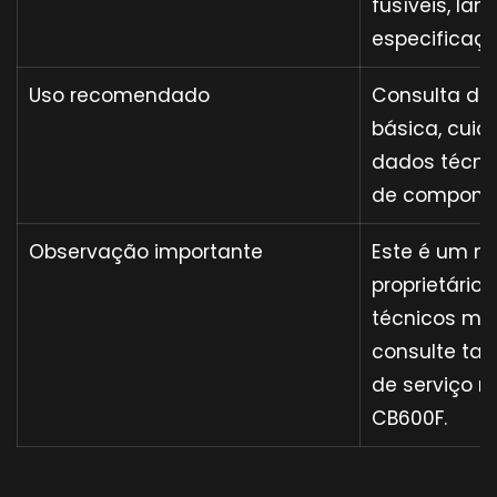
fusíveis, lâ
especificaç
Uso recomendado
Consulta de
básica, cuid
dados técnic
de compone
Observação importante
Este é um m
proprietário
técnicos mai
consulte ta
de serviço r
CB600F.