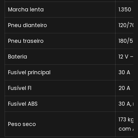
Marcha lenta
1.350 ±
Pneu dianteiro
120/70
Pneu traseiro
180/55
Bateria
12 V – 
Fusível principal
30 A
Fusível FI
20 A
Fusível ABS
30 A, 
173 kg
Peso seco
com A