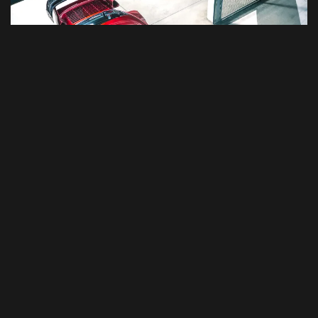
Ângulo de 3/4 destaca os paralamas alargados e o
encaixe preciso do bodykit.