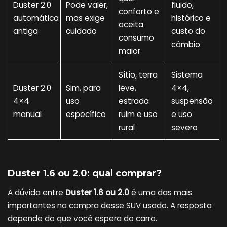
Duster 2.0
Pode valer,
fluido,
conforto e
automática
mas exige
histórico e
aceita
antiga
cuidado
custo do
consumo
câmbio
maior
Sítio, terra
Sistema
Duster 2.0
Sim, para
leve,
4×4,
4×4
uso
estrada
suspensão
manual
específico
ruim e uso
e uso
rural
severo
Duster 1.6 ou 2.0: qual comprar?
A dúvida entre
Duster 1.6 ou 2.0
é uma das mais
importantes na compra desse SUV usado. A resposta
depende do que você espera do carro.