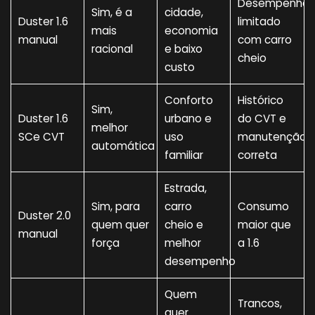
Desempenho
Sim, é a
cidade,
Duster 1.6
limitado
mais
economia
manual
com carro
racional
e baixo
cheio
custo
Conforto
Histórico
Sim,
Duster 1.6
urbano e
do CVT e
melhor
SCe CVT
uso
manutenção
automática
familiar
correta
Estrada,
Sim, para
carro
Consumo
Duster 2.0
quem quer
cheio e
maior que
manual
força
melhor
a 1.6
desempenho
Quem
Trancos,
quer