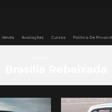
A Venda
Avaliações
Cursos
Politica De Privac
Only Cars
>
Brasilia Rebaixada
Brasilia Rebaixada