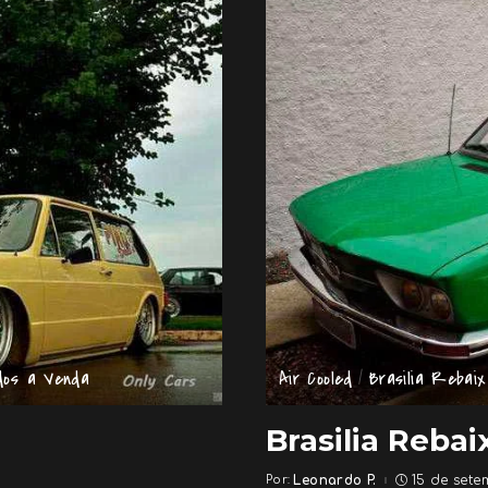
dos a Venda
Air Cooled
Brasilia Rebai
Brasilia Rebai
Por:
Leonardo P.
15 de sete
Posted