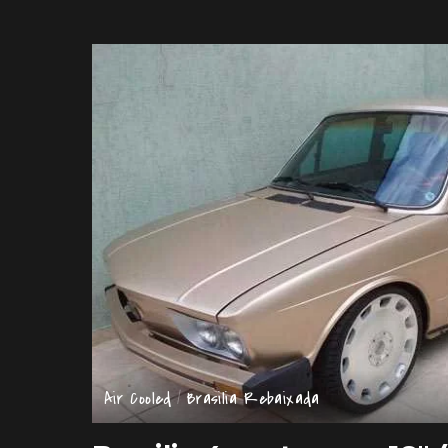
by
Air Cooled
Brasilia Rebaixada