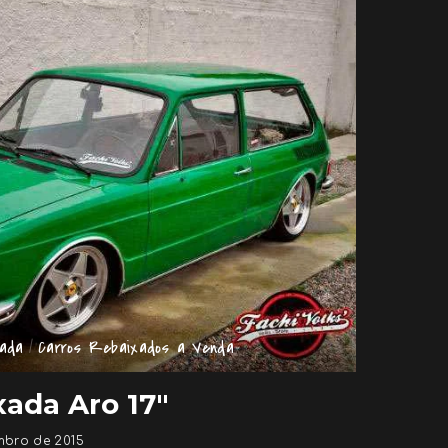
xada
Carros Rebaixados a Venda
xada Aro 17″
mbro de 2015