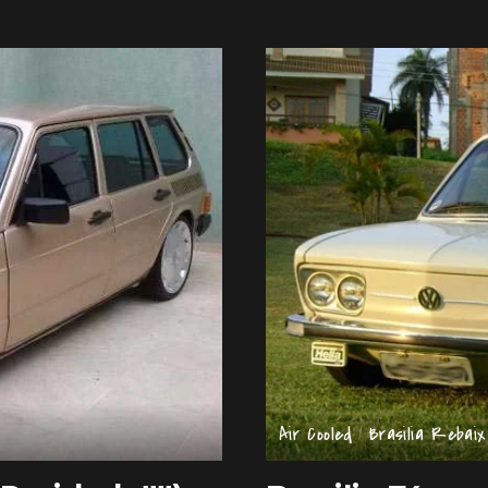
by
Air Cooled
Brasilia Rebai