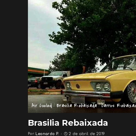
Air Cooled
Brasilia Rebaixada
Carros Rebaixa
Brasilia Rebaixada
Por:
Leonardo P.
2 de abril de 2019
Posted