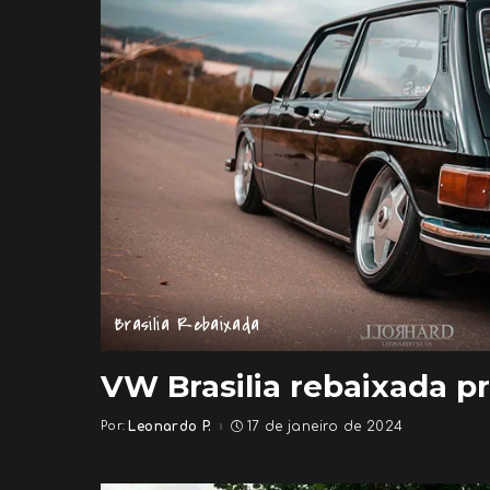
Brasilia Rebaixada
VW Brasilia rebaixada p
Por:
Leonardo P.
17 de janeiro de 2024
Posted
by