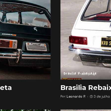
Brasilia Rebaixada
reta
Brasilia Reba
Por:
Leonardo P.
3 de julho
Posted
by