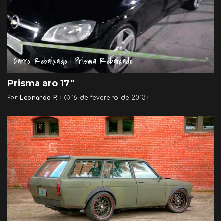
Carro Rebaixado
Prisma Rebaixado
Prisma aro 17″
Por:
Leonardo P.
16 de fevereiro de 2013
Posted
by