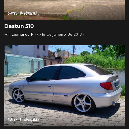
Carro Rebaixado
Dastun 510
Por:
Leonardo P.
16 de janeiro de 2013
Posted
by
Carro Rebaixado