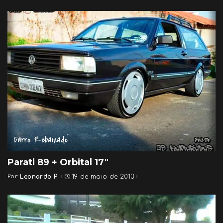
by
Carro Rebaixado
Parati 89 + Orbital 17″
Por:
Leonardo P.
19 de maio de 2013
Posted
by