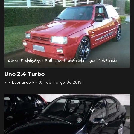
Carro Rebaixado
Fiat Uno Rebaixado
Uno Rebaixado
Uno 2.4 Turbo
Por:
Leonardo P.
1 de março de 2013
Posted
by