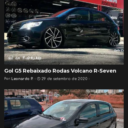
Gol G5 Rebaixado
Gol G5 Rebaixado Rodas Volcano R-Seven
Por:
Leonardo P.
29 de setembro de 2020
Posted
by