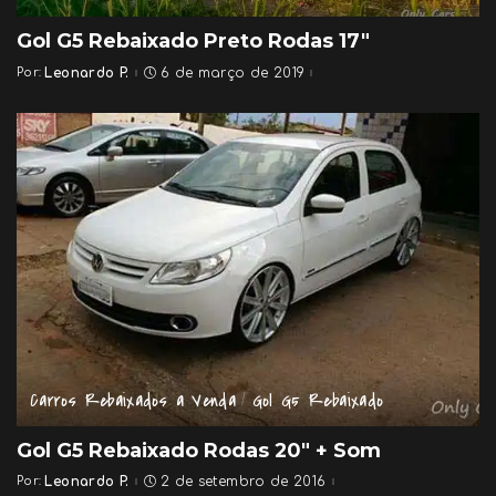
Gol G5 Rebaixado Preto Rodas 17″
Por:
Leonardo P.
6 de março de 2019
Posted
by
Carros Rebaixados a Venda
Gol G5 Rebaixado
Gol G5 Rebaixado Rodas 20″ + Som
Por:
Leonardo P.
2 de setembro de 2016
Posted