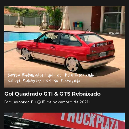
by
Carros Rebaixados
gol
Gol Bola Rebaixado
Gol G4 Rebaixado
Gol G5 Rebaixado
Gol Quadrado GTI & GTS Rebaixado
Por:
Leonardo P.
15 de novembro de 2021
Posted
by