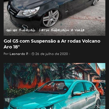
Gol G5 Rebaixado
Carros Rebaixados a Venda
Gol G5 com Suspensão a Ar rodas Volcano
Aro 18″
Por:
Leonardo P.
26 de julho de 2020
Posted
by