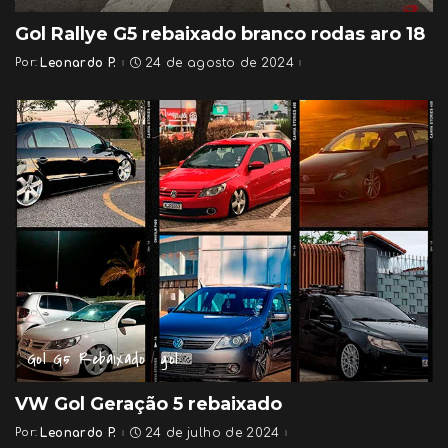
Gol Rallye G5 rebaixado branco rodas aro 18
Por:
Leonardo P.
24 de agosto de 2024
Posted
by
Gol G5 Rebaixado
gol
VW Gol Geração 5 rebaixado
Por:
Leonardo P.
24 de julho de 2024
Posted