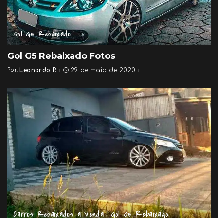
Gol G5 Rebaixado
Gol G5 Rebaixado Fotos
Por:
Leonardo P.
29 de maio de 2020
Posted
by
Carros Rebaixados a Venda
Gol G5 Rebaixado