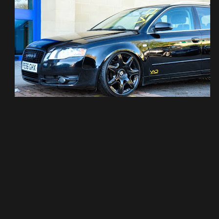
SHARE ON
PRÓXIMO ARTIGO
PRÓXIMO ARTIGO
Scirocco Viatura
Lamborghini Gallardo &
Ellis