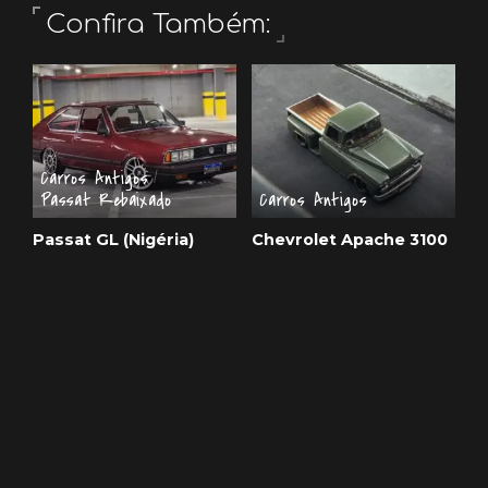
Confira Também:
Carros Antigos
Passat Rebaixado
Carros Antigos
Passat GL (Nigéria)
Chevrolet Apache 3100
1987 rebaixado no
rebaixada com
Vermelho Fênix com
suspensão a ar
rodas Snowflakes aro
6 de janeiro de 2026
17
10 de janeiro de 2026