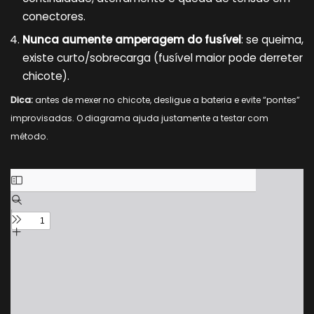
conectores.
Nunca aumente amperagem do fusível
: se queima,
existe curto/sobrecarga (fusível maior pode derreter
chicote).
Dica:
antes de mexer no chicote, desligue a bateria e evite “pontes”
improvisadas. O diagrama ajuda justamente a testar com
método.
Skip
to
PDF
content