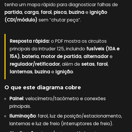
tenha um mapa rápido para diagnosticar falhas de
partida
,
carga
,
farol
,
pisca
,
buzina
e
ignição
(CDI/módulo)
sem “chutar peça”.
Resposta rápida:
o PDF mostra os circuitos
principais da Intruder 125, incluindo
fusíveis (10A e
15A)
,
bateria
,
motor de partida
,
alternador
e
regulador/retificador
, além de
setas
,
farol
,
lanternas
,
buzina
e
ignição
.
O que este diagrama cobre
Painel
: velocímetro/tacômetro e conexões
principais.
Iluminação
: farol, luz de posição/estacionamento,
lanternas e luz de freio (interruptores de freio).