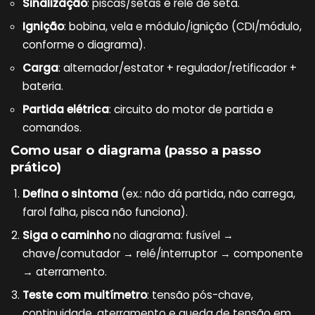
Sinalização
: piscas/setas e relé de seta.
Ignição
: bobina, vela e módulo/ignição (CDI/módulo,
conforme o diagrama).
Carga
: alternador/estator + regulador/retificador +
bateria.
Partida elétrica
: circuito do motor de partida e
comandos.
Como usar o diagrama (passo a passo
prático)
Defina o sintoma
(ex.: não dá partida, não carrega,
farol falha, pisca não funciona).
Siga o caminho
no diagrama: fusível →
chave/comutador → relé/interruptor → componente
→ aterramento.
Teste com multímetro
: tensão pós-chave,
continuidade, aterramento e queda de tensão em