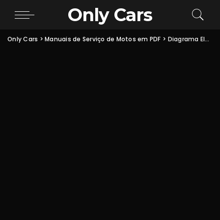
Only Cars
Only Cars
>
Manuais de Serviço de Motos em PDF
>
Diagrama Elétrico Suzuki Intruder 125 em PDF (Fiação Completa)