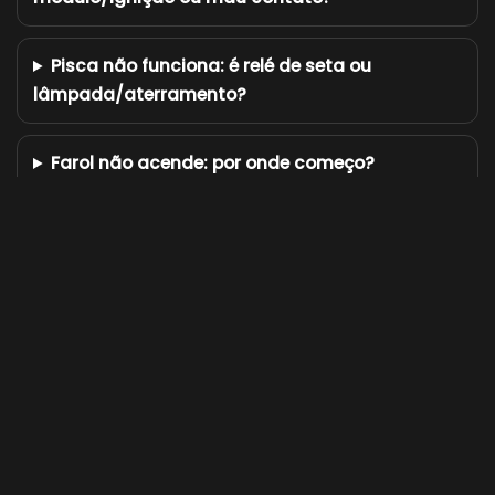
Pisca não funciona: é relé de seta ou
lâmpada/aterramento?
Farol não acende: por onde começo?
Luz de freio não acende: pode ser interruptor
do freio?
Por que o fusível da Intruder 125 queima?
Como identificar positivo pós-chave e
aterramento no chicote?
A buzina não toca: onde costuma falhar?