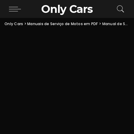
Only Cars
Only Cars
>
Manuais de Serviço de Motos em PDF
>
Manual de Serviço Yamaha XT600E PDF: Óleo, Torques, Elétrica e Reparação