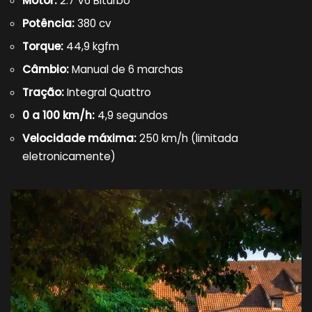
Motor:
2.7 V6 Biturbo
Potência:
380 cv
Torque:
44,9 kgfm
Câmbio:
Manual de 6 marchas
Tração:
Integral Quattro
0 a 100 km/h:
4,9 segundos
Velocidade máxima:
250 km/h (limitada
eletronicamente)