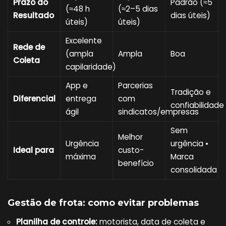
Prazo do
Padrão (≈5
(≈48 h
(≈2–5 dias
Resultado
dias úteis)
úteis)
úteis)
Excelente
Rede de
(ampla
Ampla
Boa
Coleta
capilaridade)
App e
Parcerias
Tradição e
Diferencial
entrega
com
confiabilidade
ágil
sindicatos/empresas
Sem
Melhor
Urgência
urgência •
Ideal para
custo-
máxima
Marca
benefício
consolidada
Gestão de frota: como evitar problemas
Planilha de controle:
motorista, data de coleta e