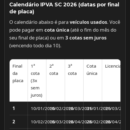
Calendário IPVA SC 2026 (datas por final
de placa)
O calendário abaixo é para
veículos usados
. Você
pode pagar em
cota única
(até o fim do mês do
seu final de placa) ou em
3 cotas sem juros
(vencendo todo dia 10).
Final
1ª
2ª
3ª
Cota
Licenciame
da
cota
cota
cota
única
placa
(3x
sem
juros)
1
10/01/2026
10/02/2026
10/03/2026
31/01/2026
31/03/2026
2
10/02/2026
10/03/2026
10/04/2026
28/02/2026
30/04/2026