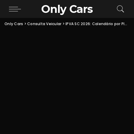
Only Cars
Only Cars
>
Consulta Veicular
>
IPVA SC 2026: Calendário por Placa, Como Pagar (DARE/Pix) e Regras Oficiais