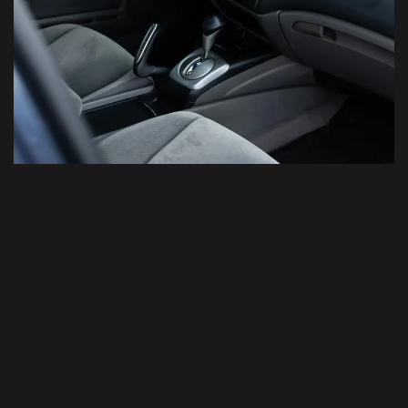
Interior: cockpit limpo e com boa ergonomia — o
Civic é forte nisso.
Acerto da suspensão a ar (o que importa de
verdade)
Em projeto de
Civic rebaixado com suspensão a ar
, a
estética é só metade da história. O que separa um
carro “bonito só parado” de um carro
usável
é o
acerto: altura de rodagem, batentes, alinhamento e o