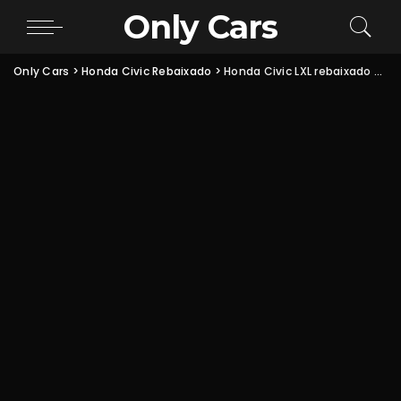
Only Cars
Only Cars
>
Honda Civic Rebaixado
>
Honda Civic LXL rebaixado com suspensão a ar: fotos e detalhes do projeto