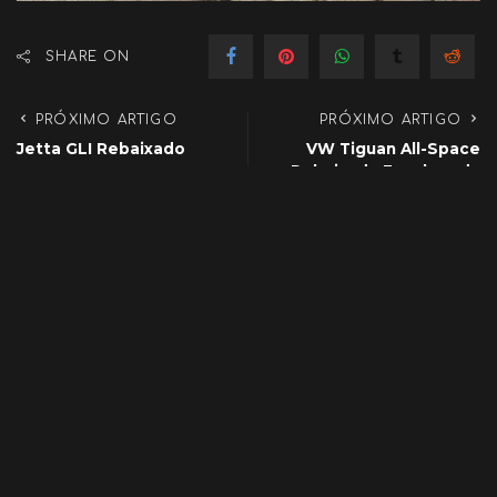
SHARE ON
PRÓXIMO ARTIGO
PRÓXIMO ARTIGO
Jetta GLI Rebaixado
VW Tiguan All-Space
Rebaixada Envelopada
Confira Também:
Corsa Rebaixado
Corsa Rebaixado
Corsa pick up rebaixada
Chevrolet Corsa GSI
rodas 17
1995 rebaixado rodas 17