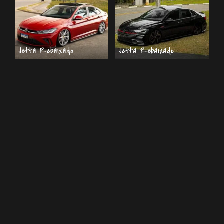
Jetta Rebaixado
Jetta Rebaixado
VW Jetta GLI 2026
Jetta GLI preto
Rebaixado na
rebaixado rodas aro 20
Suspensão a Ar com
17 de agosto de 2025
Rodas Aro 20
9 de maio de 2026
Jetta Rebaixado
Jetta Rebaixado
Jetta R-Line rebaixado
Jetta rebaixado rodas
azul suspensão a ar
aro 18