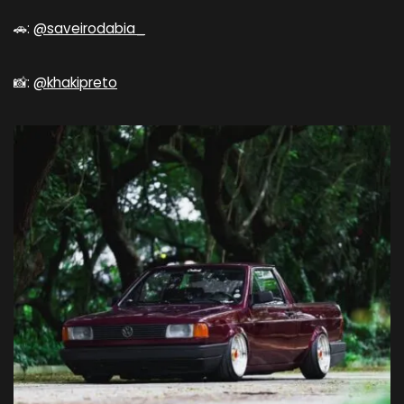
🚗:
@saveirodabia_
📸:
@khakipreto