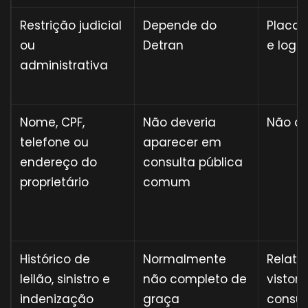
Restrição judicial
Depende do
Placa
ou
Detran
e login
administrativa
Nome, CPF,
Não deveria
Não ap
telefone ou
aparecer em
endereço do
consulta pública
proprietário
comum
Histórico de
Normalmente
Relató
leilão, sinistro e
não completo de
vistori
indenização
graça
consul