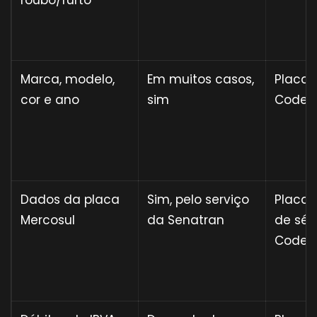
roubo/furto
Marca, modelo,
Em muitos casos,
Placa 
cor e ano
sim
Code 
Dados da placa
Sim, pelo serviço
Placa 
Mercosul
da Senatran
de sér
Code