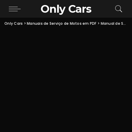
Only Cars
Only Cars
>
Manuais de Serviço de Motos em PDF
>
Manual de Serviço Suzuki Intruder 125 em PDF: manutenção, motor, elétrica e chassi