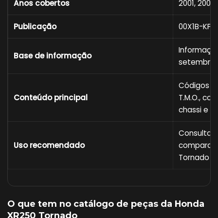
Anos cobertos
2001, 2002
Publicação
00X1B-KPE
Informaçõe
Base de informação
setembro 
Códigos de
Conteúdo principal
T.M.O., co
chassi e í
Consulta a
Uso recomendado
comparar o
Tornado
O que tem no catálogo de peças da Honda
XR250 Tornado