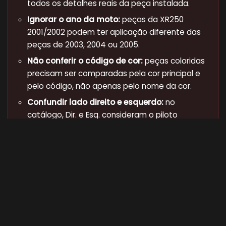
todos os detalhes reais da peça instalada.
Ignorar o ano da moto:
peças da XR250
2001/2002 podem ter aplicação diferente das
peças de 2003, 2004 ou 2005.
Não conferir o código de cor:
peças coloridas
precisam ser comparadas pela cor principal e
pelo código, não apenas pelo nome da cor.
Confundir lado direito e esquerdo:
no
catálogo, Dir. e Esq. consideram o piloto
sentado na motocicleta.
Não verificar número de série:
algumas peças
valem até certo chassi ou a partir de certo
chassi.
Copiar número incompleto:
o ideal é usar o
número completo da peça ao fazer pedido.
Ignorar versão/mercado:
BR, CO, 1LA, 2LA e 3LA