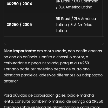
BR Brasil / CO Colômbia
XR250 / 2004
M
/ 3LA América Latina
BR Brasil / 2LA América
XR250 / 2005
Latina / 3LA América
M
Latina
Dica importante:
em moto usada, não confie apenas
no ano do anúncio. Confira o chassi, o motor, o
carburador e a peça instalada, porque a XR250
Tornado pode ter recebido peças de outro ano,
plásticos paralelos, adesivos diferentes ou adaptação
anterior.
Para dúvidas de carburador, giclês, bóia e marcha
lenta, consulte também o
manual de serviço da XR250
Tornado sobre sistema de alimentação e carburador
.