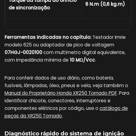
Torque da tampa do orifício
6 N.m (0,6 kg.m)
de sincronização
Ferramentas indicadas no capítulo:
Testador Imrie
modelo 625 ou adaptador de pico de voltagem
07HGJ-0020100
com multímetro digital equivalente,
com impedância mínima de
10 MΩ/Vcc
.
Para conferir dados de uso diário, como bateria,
fusíveis, lâmpadas, óleo, pneus e vela, veja também o
Manual do Proprietário Honda XR250 Tornado PDF
. Para
identificar chicote, conectores, interruptores e
componentes elétricos por código, use o
catálogo de
peças da XR250 Tornado
.
Diagnóstico rápido do sistema de ignição