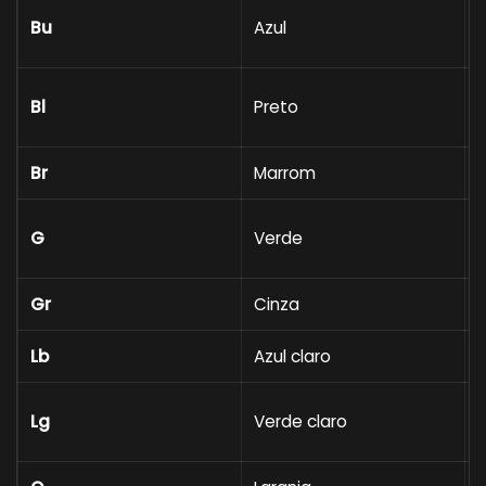
Bu
Azul
c
Bl
Preto
e
Br
Marrom
C
G
Verde
v
Gr
Cinza
R
Lb
Azul claro
S
I
Lg
Verde claro