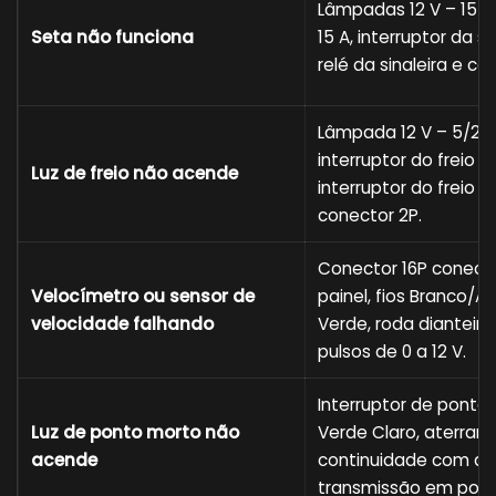
Lâmpadas 12 V – 15 W,
Seta não funciona
15 A, interruptor da si
relé da sinaleira e co
Lâmpada 12 V – 5/21 
interruptor do freio di
Luz de freio não acende
interruptor do freio t
conector 2P.
Conector 16P conect
Velocímetro ou sensor de
painel, fios Branco/Az
velocidade falhando
Verde, roda dianteira
pulsos de 0 a 12 V.
Interruptor de ponto 
Luz de ponto morto não
Verde Claro, aterram
acende
continuidade com a
transmissão em pont