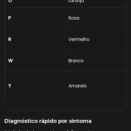
O
Laranja
C
P
Rosa
C
R
Vermelho
i
W
Branco
c
Y
Amarelo
t
Diagnóstico rápido por sintoma