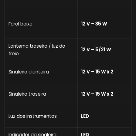
Farol baixo
12 V – 35 W
Lanterna traseira / luz do
12 V – 5/21 W
freio
Sinaleira dianteira
12 V – 15 W x 2
Sinaleira traseira
12 V – 15 W x 2
Luz dos instrumentos
LED
Indicador da sinaleira
LED