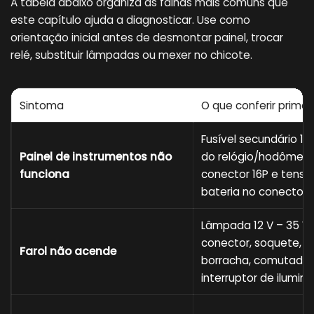
A tabela abaixo organiza as falhas mais comuns que
este capítulo ajuda a diagnosticar. Use como
orientação inicial antes de desmontar painel, trocar
relé, substituir lâmpadas ou mexer no chicote.
Sintoma
O que conferir primei
Fusível secundário 15 
Painel de instrumentos não
do relógio/hodômetro
funciona
conector 16P e tensã
bateria no conector.
Lâmpada 12 V – 35 W
conector, soquete, 
Farol não acende
borracha, comutador 
interruptor de ilumin