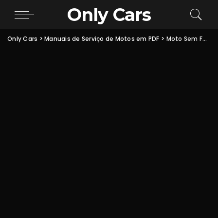
Only Cars
Only Cars
>
Manuais de Serviço de Motos em PDF
>
Moto Sem Faísca: Vela, Bobina, CDI, Estator, Pulsadora ou Chicote?