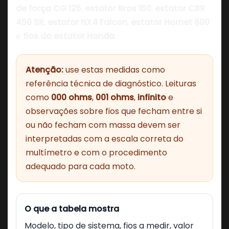
de força CG 125
,
estator Bros 150
,
estator CBR
450 SR
,
estator NX4 Falcon
,
estator Hornet 600
e
fios do estator Honda
.
Atenção:
use estas medidas como
referência técnica de diagnóstico. Leituras
como
000 ohms
,
001 ohms
,
infinito
e
observações sobre fios que fecham entre si
ou não fecham com massa devem ser
interpretadas com a escala correta do
multímetro e com o procedimento
adequado para cada moto.
O que a tabela mostra
Modelo, tipo de sistema, fios a medir, valor