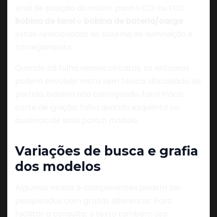
sinal de posição do motor para o CDI ou ECU.
Bobina de farol
e
bobina de bateria/carga
estão relacionadas ao sistema de iluminação e
carregamento.
Quando há falha nesses circuitos, os sintomas
podem envolver moto sem faísca, dificuldade de
partida, bateria não carregando, farol fraco,
corte de ignição, falha quando esquenta ou
ausência de sinal para o módulo.
Variações de busca e grafia
dos modelos
Algumas motos e componentes podem ser
pesquisados com grafias diferentes. Para
facilitar a consulta, o texto também usa