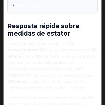
Dúvidas frequentes
Resposta rápida sobre
medidas de estator
A tabela mostra, por exemplo, a
CG
Today/Titan até 99
com bobina de força de
560
ohms
entre preto/vermelho e verde/branco, e
bobina de pulso de
250 ohms
entre
azul/amarelo e verde/branco. Já a
Titan
150/Bros 150
aparece com bobina de pulso de
250 ohms
, mudando a combinação de fios
conforme a versão carburada ou injetada.
Para modelos maiores, a tabela traz a
CBR 450
SR
com bobina de força de
330 ohms
entre