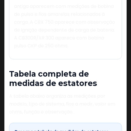
antiga aparecem com medições de bobina
de pulso e fios amarelos relacionados à
carga. A CBX 750 aparece com observação
de ignição dependente de carga de bateria.
A CB300R/XR 300 aparece com bobina
pulso CKP de 250 ohms.
Tabela completa de
medidas de estatores
A tabela abaixo organiza as medições por
modelo, tipo de sistema, fios a medir, valor em
ohms, função e observação.