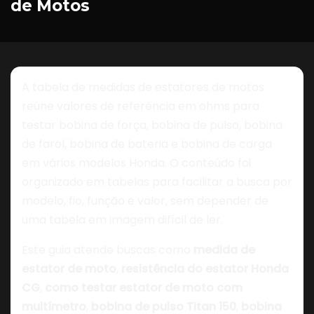
de Motos
A tabela de medidas de estatores de motos
reúne valores de referência em ohms para
testar bobina de força, bobina de pulso, bobina
de farol, bobina de bateria e bobina de carga
em vários modelos Honda. O conteúdo foi
organizado em tabelas para facilitar a busca por
modelo, fio, função e valor, sem depender de
uma tabela em imagem difícil de ler.
Este guia atende buscas como
medida de
estator de moto
,
resistência do estator Honda
CG
,
como testar estator de moto com
multímetro
,
bobina de pulso Titan 150
,
bobina