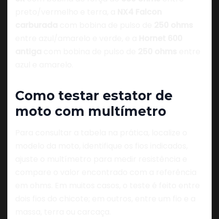
preto/vermelho e terra, a
NX4 Falcon
carburada
com bobina de pulso de
250 ohms
entre azul/amarelo e verde, e a
Hornet 600
antiga
com bobina de pulso de
250 ohms
entre
azul e amarelo.
Como testar estator de
moto com multímetro
Para consultar a tabela na prática, localize o
modelo da moto, identifique os fios indicados,
ajuste o multímetro para medir resistência e
compare o valor encontrado com a referência
em ohms. Em muitos casos, o teste é feito entre
dois fios do chicote; em outros, entre um fio e a
massa, terra ou carcaça.