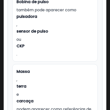
Bobina de pulso
também pode aparecer como
pulsadora
,
sensor de pulso
ou
CKP
.
Massa
,
terra
e
carcaça
podem aparecer como referências de