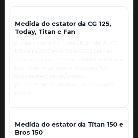
Medida do estator da CG 125,
Today, Titan e Fan
A tabela cobre CG Today/Titan até 99, CG
125 KS/ES 2000 e CG 125 KS 2002 até Fan
2008. As buscas mais importantes envolvem
bobina de força, bobina de pulso e fios
azul/amarelo, verde/branco,
preto/vermelho, amarelo e branco com
massa.
Medida do estator da Titan 150 e
Bros 150