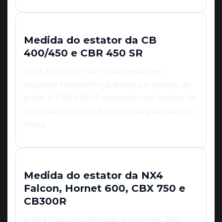
Medida do estator da CB
400/450 e CBR 450 SR
A CB 400/450 traz várias medições,
incluindo bobina força, avanço e bobina de
pulso. A CBR 450 SR aparece com bobina de
força de 330 ohms e bobina de pulso de 100
ohms.
Medida do estator da NX4
Falcon, Hornet 600, CBX 750 e
CB300R
A NX4 Falcon carburada e a Hornet 600