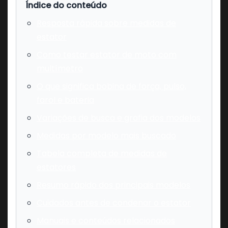
Índice do conteúdo
Resposta rápida sobre medidas de
estator
Como testar estator de moto com
multímetro
O que significa bobina de força, pulso,
farol e bateria
Variações de busca e grafia dos modelos
Medidas por modelo mais buscado
Tabela completa de medidas de
estatores
Resumo rápido dos principais modelos
Cuidados antes de condenar o estator
Manuais e conteúdos relacionados