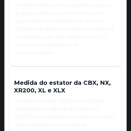
Na Titan 150/Bros 150 carburada, a bobina
de pulso aparece com 250 ohms entre
azul/amarelo e verde/branco. Na Titan
150/Bros 150 injeção eletrônica monofásica,
a bobina de pulso CKP aparece com 250
ohms entre azul/amarelo e
branco/amarelo.
Medida do estator da CBX, NX,
XR200, XL e XLX
A tabela inclui CBX 150/200, NX 150/200,
XR200 bifásico, além de XL 250R e XLX
250/350, com valores para bobina de força,
bobina de pulso, farol e bateria.