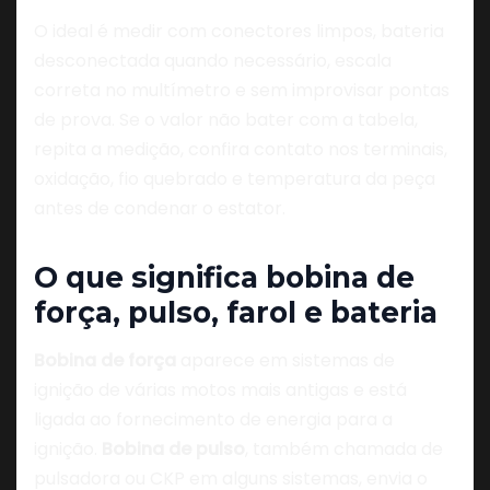
O ideal é medir com conectores limpos, bateria
desconectada quando necessário, escala
correta no multímetro e sem improvisar pontas
de prova. Se o valor não bater com a tabela,
repita a medição, confira contato nos terminais,
oxidação, fio quebrado e temperatura da peça
antes de condenar o estator.
O que significa bobina de
força, pulso, farol e bateria
Bobina de força
aparece em sistemas de
ignição de várias motos mais antigas e está
ligada ao fornecimento de energia para a
ignição.
Bobina de pulso
, também chamada de
pulsadora ou CKP em alguns sistemas, envia o