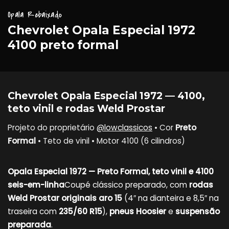
Opala Rebaixado
Chevrolet Opala Especial 1972
4100 preto formal
Chevrolet Opala Especial 1972 — 4100,
teto vinil e rodas Weld Prostar
Projeto do proprietário
@lowclassicos
• Cor
Preto
Formal
• Teto de vinil • Motor 4100 (6 cilindros)
Opala Especial 1972 — Preto Formal, teto vinil e 4100
seis-em-linha
Coupé clássico preparado, com
rodas
Weld Prostar originais aro 15
(4″ na dianteira e 8,5″ na
traseira com
235/60 R15
),
pneus Hoosier
e
suspensão
preparada
.