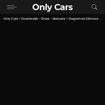
Only Cars
Only Cars
>
Downloads - Dicas - Manuais
>
Diagramas Elétricos do Chevrolet Astra (PDF) — Chicotes, Fusíveis, Relés e Ar-condicionado