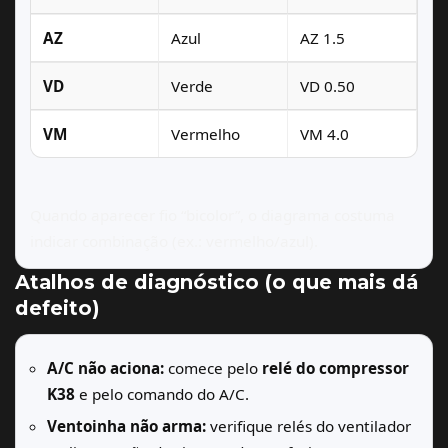
AZ
Azul
AZ 1.5
VD
Verde
VD 0.50
VM
Vermelho
VM 4.0
Quando aparecer fio “bicolor”, o diagrama costuma
indicar combinação (ex.: vermelho/azul).
Atalhos de diagnóstico (o que mais dá
defeito)
A/C não aciona:
comece pelo
relé do compressor
K38
e pelo comando do A/C.
Ventoinha não arma:
verifique relés do ventilador