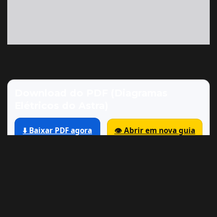
Download do PDF (Diagramas
Elétricos do Astra)
⬇️ Baixar PDF agora
👁️ Abrir em nova guia
Dica: no celular, se abrir no navegador, use o menu ⋮
e escolha “Download”.