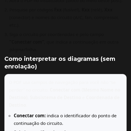
Abra o PDF no visualizador (bloco do meio deste post).
Pesquise por códigos
Fxx
(fusível),
Kxx
(relé),
Xxx
(conector) e nomes do circuito (A/C, fan, compressor,
etc.).
Siga o circuito por coordenadas e pelo campo
“Conectar com”
, que indica a continuação em outra
página/folha.
Como interpretar os diagramas (sem
enrolação)
O PDF usa campos de navegação para você não “se
perder” no circuito:
Conectar com (Mesmo Nome no
Destino)
,
Subsistema de Destino
e
Coordenada de
Destino
.
Conectar com:
indica o identificador do ponto de
continuação do circuito.