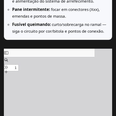
e alimentação do sistema de arrefecimento.
Pane intermitente:
focar em conectores (Xxx),
emendas e pontos de massa.
Fusível queimando:
curto/sobrecarga no ramal —
siga o circuito por cor/bitola e pontos de conexão.
Skip
to
PDF
content