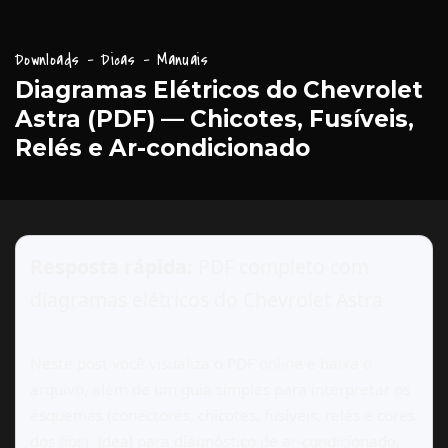
Downloads - Dicas - Manuais
Diagramas Elétricos do Chevrolet
Astra (PDF) — Chicotes, Fusíveis,
Relés e Ar-condicionado
Resposta rápida:
PDF completo com
diagramas elétricos do Chevrolet Astra
Neste post você visualiza o PDF online e baixa o
arquivo, além de um guia simples para interpretar os
esquemas (conectores, chicotes, fusíveis, relés e cores
dos fios). Ideal para diagnóstico de ar-condicionado,