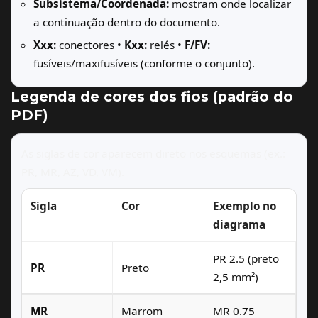
Subsistema/Coordenada:
mostram onde localizar
a continuação dentro do documento.
Xxx:
conectores •
Kxx:
relés •
F/FV:
fusíveis/maxifusíveis (conforme o conjunto).
Legenda de cores dos fios (padrão do
PDF)
As siglas de cor aparecem direto nos esquemas (ex.:
PR, MR, AZ, VD, VM).
Sigla
Cor
Exemplo no
diagrama
PR 2.5 (preto
PR
Preto
2,5 mm²)
MR
Marrom
MR 0.75