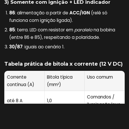
3) Somente com ignição + LED indicador
86
: alimentação a partir de
ACC/IGN
(relé só
funciona com ignição ligada).
85
: terra. LED com resistor em
paralelo
na bobina
(entre 86 e 85), respeitando a polaridade.
30/87
: iguais ao cenário 1.
Tabela prática de bitola x corrente (12 V DC)
Corrente
Bitola típica
Uso comum
contínua (A)
(mm²)
Comandos /
até 8 A
1,0
iluminação leve
Relés /
8–12 A
1,5
ventoinhas