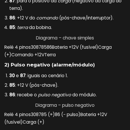
87
: para o positivo da
carga
(negativo da carga ao
terra).
86
: +12 V do
comando
(pós-chave/interruptor).
85
:
terra
da bobina.
Diagrama – chave simples
Relé 4 pinos30878586Bateria +12V (fusível)Carga
(+)Comando +12VTerra
2) Pulso negativo (alarme/módulo)
30
e
87
: iguais ao cenário 1.
85
: +12 V (pós-chave).
86
: recebe o
pulso negativo
do módulo.
Diagrama – pulso negativo
Relé 4 pinos308785 (+)86 (− pulso)Bateria +12V
(fusível)Carga (+)