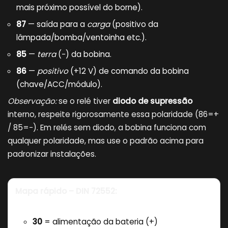
mais próximo possível do borne).
87
— saída para a
carga
(positivo da
lâmpada/bomba/ventoinha etc.).
85
—
terra
(−) da bobina.
86
—
positivo
(+12 V) de comando da bobina
(chave/ACC/módulo).
Observação:
se o relé tiver
diodo de supressão
interno, respeite rigorosamente essa polaridade (86=+
/ 85=−). Em relés sem diodo, a bobina funciona com
qualquer polaridade, mas use o padrão acima para
padronizar instalações.
Mapa rápido – DIN 72552:
30
= alimentação da bateria (+)