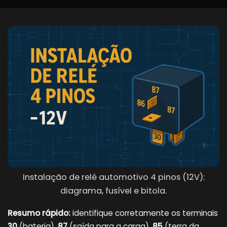
Instalação de relé automotivo 4 pinos (12V):
diagrama, fusível e bitola.
Resumo rápido:
identifique corretamente os terminais
30
(bateria),
87
(saída para a carga),
85
(terra da