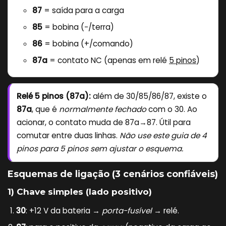
87
= saída para a carga
85
= bobina (−/terra)
86
= bobina (+/comando)
87a
= contato NC (apenas em relé
5 pinos
)
Relé 5 pinos (87a):
além de 30/85/86/87, existe o
87a
, que é
normalmente fechado
com o 30. Ao
acionar, o contato muda de 87a→87. Útil para
comutar entre duas linhas.
Não use este guia de 4
pinos para 5 pinos sem ajustar o esquema.
Esquemas de ligação (3 cenários confiáveis)
1) Chave simples (lado positivo)
30
: +12 V da bateria →
porta-fusível
→ relé.