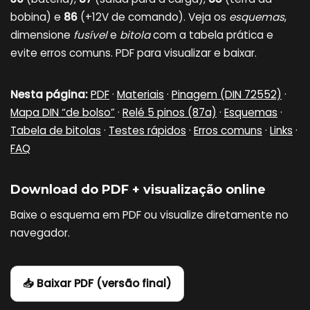
bobina) e
86
(+12V de comando). Veja os
esquemas
,
dimensione
fusível
e
bitola
com a tabela prática e
evite erros comuns. PDF para visualizar e baixar.
Nesta página:
PDF
·
Materiais
·
Pinagem (DIN 72552)
·
Mapa DIN “de bolso”
·
Relé 5 pinos (87a)
·
Esquemas
·
Tabela de bitolas
·
Testes rápidos
·
Erros comuns
·
Links
·
FAQ
Download do PDF + visualização online
Baixe o esquema em PDF ou visualize diretamente no
navegador.
📥 Baixar PDF (versão final)