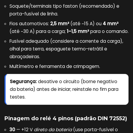
Soquete/terminais tipo faston (recomendado) e
porta-fusível de linha.
Fios automotivos:
2,5 mm²
(até ~15 A) ou
4 mm²
(até ~30 A) para a carga;
1–1,5 mm²
para o comando.
Fusível adequado (considere a corrente da carga),
olhal para terra, espaguete termo-retrátil e
abraçadeiras.
Multímetro e ferramenta de crimpagem.
Segurança:
desative o circuito (borne negativo
da bateria) antes de iniciar; reinstale no fim para
testes.
Pinagem do relé 4 pinos (padrão DIN 72552)
30
— +12 V
direto da bateria
(use porta-fusível o