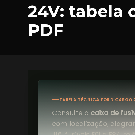
24V: tabela 
PDF
TABELA TÉCNICA FORD CARGO 
Consulte a
caixa de fusí
com localização, diagram
J16, fusíveis F01 a F84, re