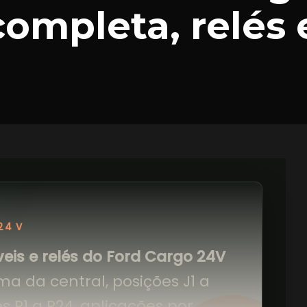
completa, relés 
24 V
veis e relés do Ford Cargo 24V
a da central, posições J1 a
lés R1 a R24, aplicações por